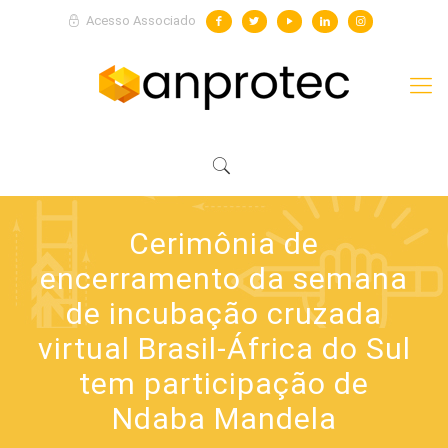
Acesso Associado
Cerimônia de
encerramento da semana
de incubação cruzada
virtual Brasil-África do Sul
tem participação de
Ndaba Mandela