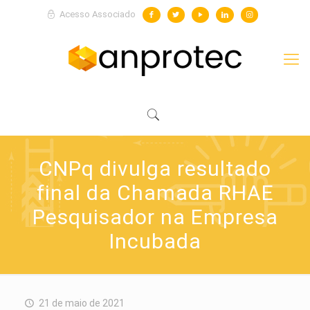
Acesso Associado
CNPq divulga resultado
final da Chamada RHAE
Pesquisador na Empresa
Incubada
21 de maio de 2021