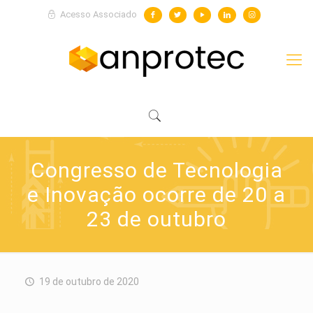
Acesso Associado
Congresso de Tecnologia
e Inovação ocorre de 20 a
23 de outubro
19 de outubro de 2020