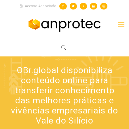
Acesso Associado
OBr.global disponibiliza
conteúdo online para
transferir conhecimento
das melhores práticas e
vivências empresariais do
Vale do Silício