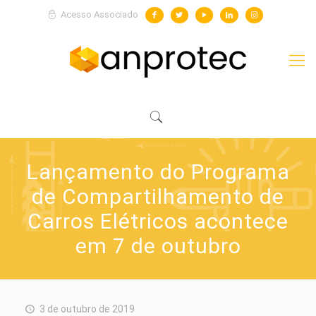
Acesso Associado
Lançamento do Programa
de Compartilhamento de
Carros Elétricos acontece
em 7 de outubro
3 de outubro de 2019