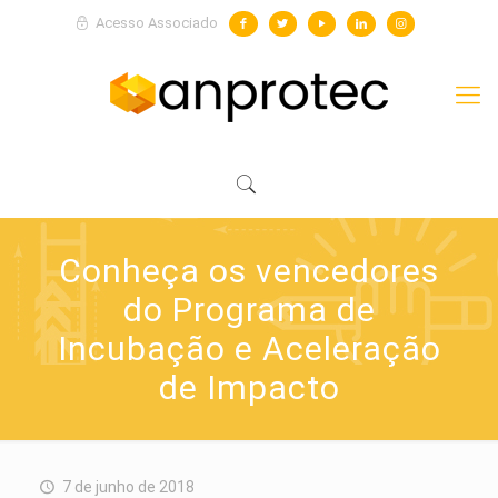
Acesso Associado
Conheça os vencedores
do Programa de
Incubação e Aceleração
de Impacto
7 de junho de 2018