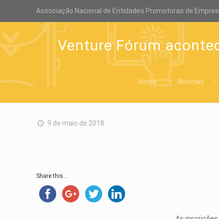
Associação Nacional de Entidades Promotoras de Empre
Venture Fórum acontece
Home
Notícias
9 de maio de 2018
Share this...
As inscrições