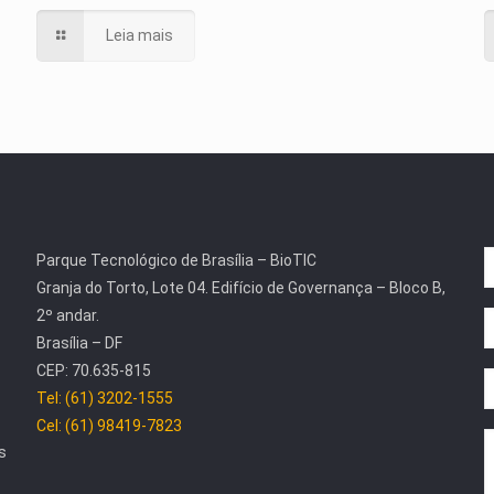
Leia mais
Parque Tecnológico de Brasília – BioTIC
Granja do Torto, Lote 04. Edifício de Governança – Bloco B,
2º andar.
Brasília – DF
CEP: 70.635-815
Tel: (61) 3202-1555
Cel: (61) 98419-7823
s