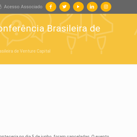
Acesso Associado
nferência Brasileira de
ileira de Venture Capital
onteceria no dia 5 de junho, foram canceladas. O evento