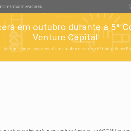
endimentos Inovadores
rá em outubro durante a 5ª Co
Venture Capital
Venture Fórum acontecerá em outubro durante a 5ª Conferência Bras
 para o Venture Fórum (parceria entre a Anprotec e a ABVCAP), que ac