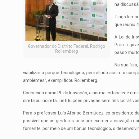
na discussã
Tiago lembr
que reuniu 4
A Lei de In
Para o gove
Governador do Distrito Federal, Rodrigo
Rollemberg
passo muito
Na sua fala
viabilizar o parque tecnológico, permitindo assim o com
ambientes”, exemplificou Rollemberg.
Conhecida como PL da Inovação, a norma estabelece um ma
direta ou indireta, instituições privadas sem fins lucrat
Para o professor Luís Afonso Bermúdez, ex-presidente da 
possível que os gestores possam exercer a inovação com 
fomente, por meio de um bônus tecnológico, o desenvolvi