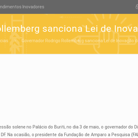
endimentos Inovadores
llemberg sanciona Lei de Inovaç
ícias
Governador Rodrigo Rollemberg sanciona Lei de Inovação do
ssão solene no Palácio do Buriti, no dia 3 de maio, o governador do Di
 DF. Na ocasião, o presidente da Fundação de Amparo a Pesquisa (FA