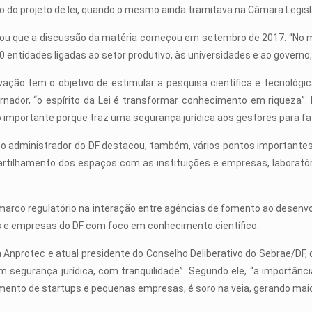
o do projeto de lei, quando o mesmo ainda tramitava na Câmara Legisl
ou que a discussão da matéria começou em setembro de 2017. “No m
0 entidades ligadas ao setor produtivo, às universidades e ao governo, 
ovação tem o objetivo de estimular a pesquisa científica e tecnológic
rnador, “o espírito da Lei é transformar conhecimento em riqueza”. 
 importante porque traz uma segurança jurídica aos gestores para faz
, o administrador do DF destacou, também, vários pontos importantes d
partilhamento dos espaços com as instituições e empresas, laborató
rco regulatório na interação entre agências de fomento ao desenvo
ivos e empresas do DF com foco em conhecimento científico.
Anprotec e atual presidente do Conselho Deliberativo do Sebrae/DF, q
segurança jurídica, com tranquilidade”. Segundo ele, “a importânci
mento de startups e pequenas empresas, é soro na veia, gerando mai