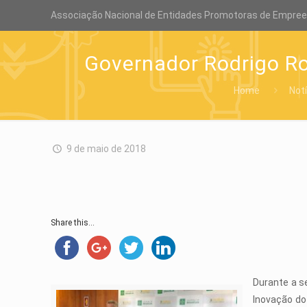
Associação Nacional de Entidades Promotoras de Empre
Governador Rodrigo Ro
Home
Not
9 de maio de 2018
Share this...
Durante a se
Inovação do