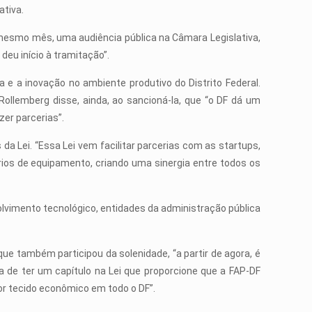
ativa.
esmo mês, uma audiência pública na Câmara Legislativa,
deu início à tramitação”.
a e a inovação no ambiente produtivo do Distrito Federal.
Rollemberg disse, ainda, ao sancioná-la, que “o DF dá um
er parcerias”.
a Lei. “Essa Lei vem facilitar parcerias com as startups,
rios de equipamento, criando uma sinergia entre todos os
lvimento tecnológico, entidades da administração pública
ue também participou da solenidade, “a partir de agora, é
a de ter um capítulo na Lei que proporcione que a FAP-DF
or tecido econômico em todo o DF”.