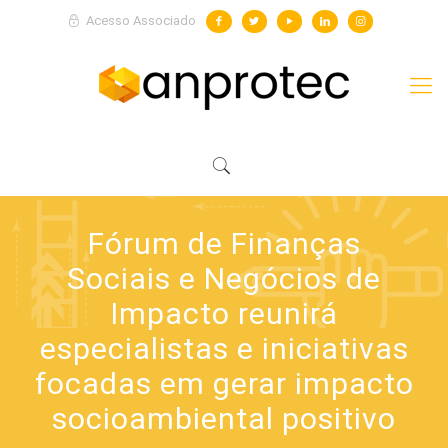
Acesso Associado
Fórum de Finanças
Sociais e Negócios de
Impacto reunirá
especialistas e iniciativas
focadas em gerar impacto
socioambiental positivo