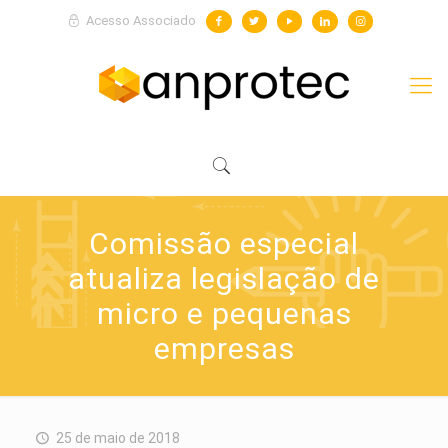
Acesso Associado
Comissão especial
atualiza legislação de
micro e pequenas
empresas
25 de maio de 2018