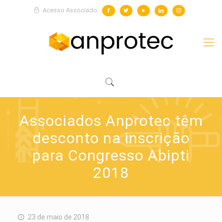
Acesso Associado
Associados Anprotec têm
desconto na inscrição
para Congresso Abipti
2018
23 de maio de 2018