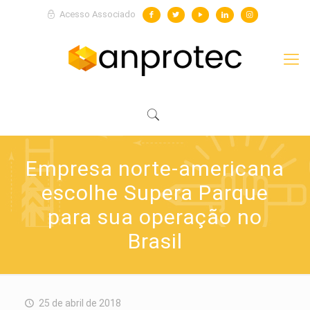
Acesso Associado
Empresa norte-americana
escolhe Supera Parque
para sua operação no
Brasil
25 de abril de 2018