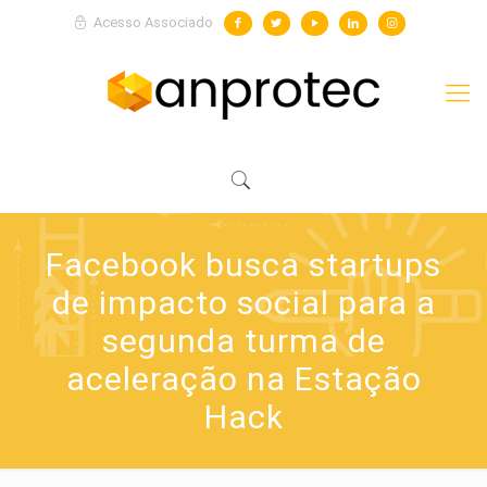
Acesso Associado
Facebook busca startups
de impacto social para a
segunda turma de
aceleração na Estação
Hack