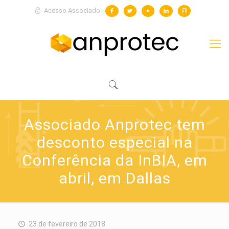
Acesso Associado
Associado Anprotec tem
desconto especial na
Conferência da InBIA, em
abril, em Dallas
23 de fevereiro de 2018