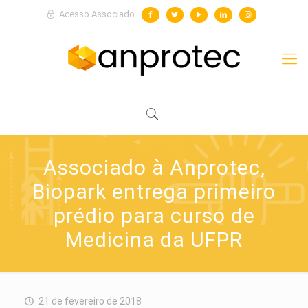
Acesso Associado
Associado à Anprotec,
Biopark entrega primeiro
prédio para curso de
Medicina da UFPR
21 de fevereiro de 2018