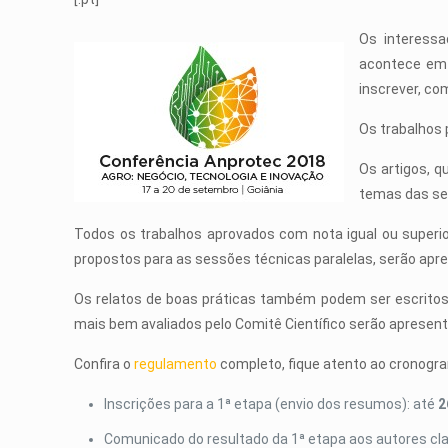
Os interess
acontece em 
inscrever, co
Os trabalhos 
Os artigos, 
temas das ses
Todos os trabalhos aprovados com nota igual ou superi
propostos para as sessões técnicas paralelas, serão apr
Os relatos de boas práticas também podem ser escritos p
mais bem avaliados pelo Comitê Científico serão apresent
Confira o
regulamento
completo, fique atento ao cronogr
Inscrições para a 1ª etapa (envio dos resumos): até
2
Comunicado do resultado da 1ª etapa aos autores cl