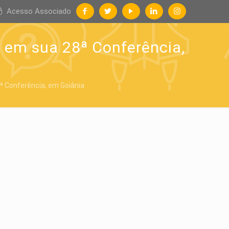
Acesso Associado
 em sua 28ª Conferência,
 Conferência, em Goiânia