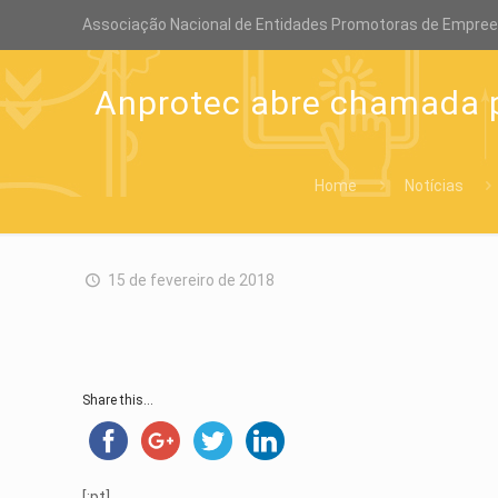
Associação Nacional de Entidades Promotoras de Empre
Anprotec abre chamada p
Home
Notícias
15 de fevereiro de 2018
Share this...
[:pt]