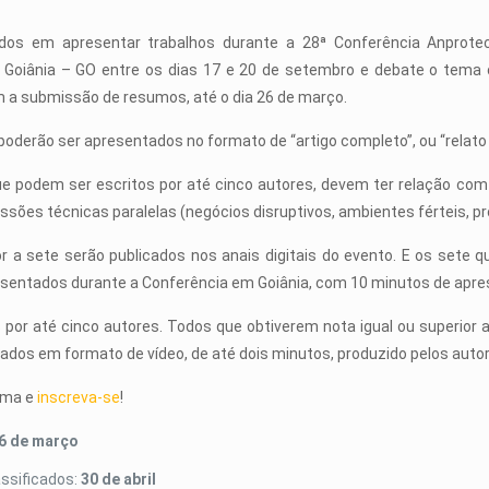
ados em apresentar trabalhos durante a 28ª Conferência Anprot
Goiânia – GO entre os dias 17 e 20 de setembro e debate o tema ce
m a submissão de resumos, até o dia 26 de março.
poderão ser apresentados no formato de “artigo completo”, ou “relat
que podem ser escritos por até cinco autores, devem ter relação co
sões técnicas paralelas (negócios disruptivos, ambientes férteis, pro
or a sete serão publicados nos anais digitais do evento. E os set
esentados durante a Conferência em Goiânia, com 10 minutos de apre
or até cinco autores. Todos que obtiverem nota igual ou superior 
ados em formato de vídeo, de até dois minutos, produzido pelos auto
ama e
inscreva-se
!
6 de março
assificados:
30 de abril