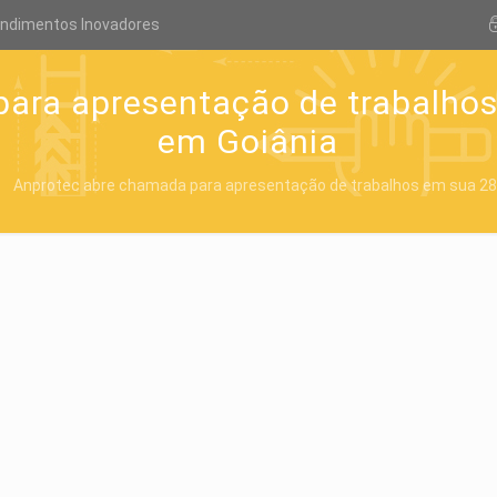
endimentos Inovadores
ara apresentação de trabalhos
em Goiânia
Anprotec abre chamada para apresentação de trabalhos em sua 28ª