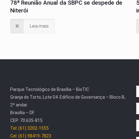
78ª Reunião Anual da SBPC se despede de
Niterói
Leia mais
Parque Tecnológico de Brasília – BioTIC
Granja do Torto, Lote 04. Edifício de Governança – Bloco B,
2º andar.
Brasília – DF
CEP: 70.635-815
Tel: (61) 3202-1555
Cel: (61) 98419-7823