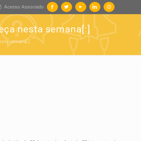
Acesso Associado
meça nesta semana[:]
esta semana[:]