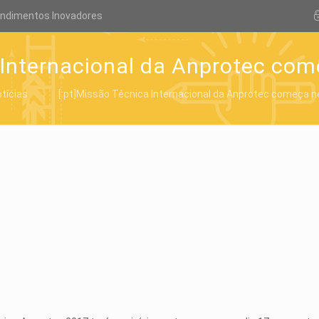
endimentos Inovadores
 Internacional da Anprotec co
tícias
[:pt]Missão Técnica Internacional da Anprotec começa n