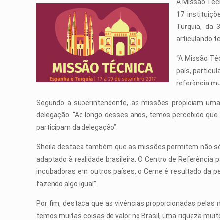
A Missão Técn
17 instituiç
Turquia, da 
articulando t
“A Missão Té
país, partic
referência mu
Segundo a superintendente, as missões propiciam uma
delegação. “Ao longo desses anos, temos percebido que
participam da delegação”.
Sheila destaca também que as missões permitem não só
adaptado à realidade brasileira. O Centro de Referência
incubadoras em outros países, o Cerne é resultado da p
fazendo algo igual”.
Por fim, destaca que as vivências proporcionadas pelas 
temos muitas coisas de valor no Brasil, uma riqueza muit