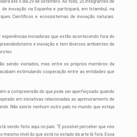
nderá até o dia 29 de setembro. Ao todo, 25 integrantes de
s de inovação na Espanha e participará, em Istambul, na
ques Científicos e ecossistemas de inovação naturais:
r experiências inovadoras que estão acontecendo fora do
mpreendedorismo e inovação e tem diversos ambientes de
protec.
ão sendo visitados, mas entre os próprios membros da
e acabam estimulando cooperação entre as entidades que
bém a compreensão do que pode ser aperfeiçoado quando
nspirado em iniciativas relacionadas ao aprimoramento de
mundo. Não existe nenhum outro país no mundo que esteja
á sendo feito aqui no país. “É possível perceber que nós
o mesmo nível do que está no estado da arte lá fora. Essa