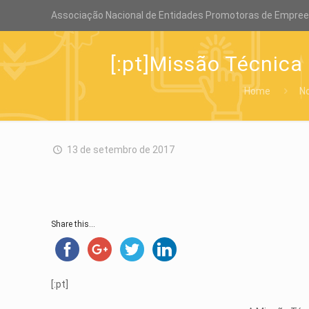
Associação Nacional de Entidades Promotoras de Empre
[:pt]Missão Técnica
Home
No
13 de setembro de 2017
Share this...
[:pt]