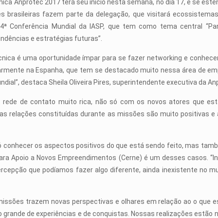
ica Anprotec 2017 terá seu início nesta semana, no dia 17, e se este
ões brasileiras fazem parte da delegação, que visitará ecossistema
34ª Conferência Mundial da IASP, que tem como tema central “Par
endências e estratégias futuras”.
cnica é uma oportunidade ímpar para se fazer networking e conhece
ularmente na Espanha, que tem se destacado muito nessa área de e
ndial”, destaca Sheila Oliveira Pires, superintendente executiva da An
 rede de contato muito rica, não só com os novos atores que est
 as relações constituídas durante as missões são muito positivas 
 conhecer os aspectos positivos do que está sendo feito, mas tam
 para Apoio a Novos Empreendimentos (Cerne) é um desses casos. “I
ercepção que podíamos fazer algo diferente, ainda inexistente no 
missões trazem novas perspectivas e olhares em relação ao o que est
o grande de experiências e de conquistas. Nossas realizações estão n