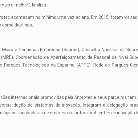
ais e melhor”, finaliza.
rotec acontecem no mínimo uma vez ao ano. Em 2015, foram visitado
a como destinos.
 às Micro e Pequenas Empresas (Sebrae), Conselho Nacional de Secr
es (MRE), Coordenação de Aperfeiçoamento de Pessoal de Nível Sup
de Parques Tecnológicos da Espanha (APTE), Rede de Parques Cient
ões internacionais promovidas pela Anprotec e seus parceiros têm po
onsolidação de sistemas de inovação. Integram a delegação brasil
ológicos, incubadoras de empresas e outros ambientes de inovação br