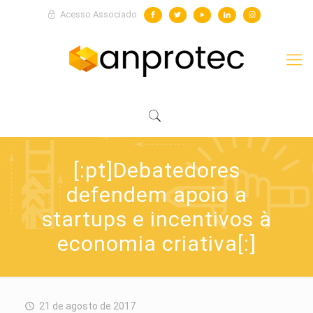
Acesso Associado
[:pt]Debatedores
defendem apoio a
startups e incentivos à
economia criativa[:]
21 de agosto de 2017