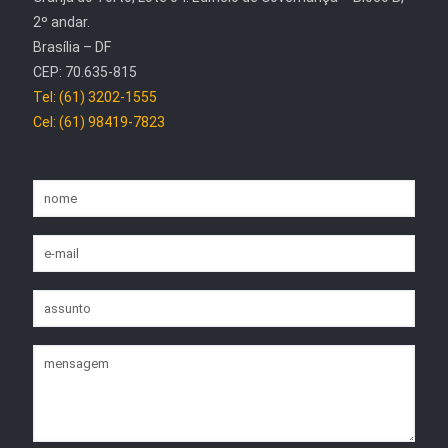
2º andar.
Brasília – DF
CEP: 70.635-815
Tel: (61) 3202-1555
Cel: (61) 98419-7823