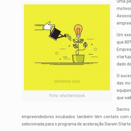
Uma pe
motivos
Associ
empree
Um exem
que 80%
Empres
startup
dado da
O suces
das inc
equipes
Foto: shutterstock
que sai
Dentro
empreendedores incubados também têm contato com uma 
selecionada para o programa de aceleração Darwin Starter