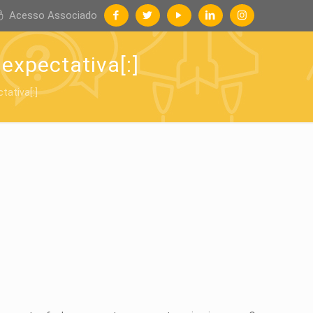
Acesso Associado
expectativa[:]
tativa[:]