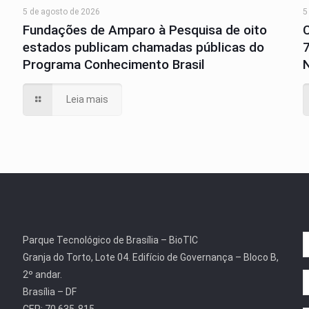
5 de agosto de 2026
5
Fundações de Amparo à Pesquisa de oito
estados publicam chamadas públicas do
Programa Conhecimento Brasil
N
Leia mais
Parque Tecnológico de Brasília – BioTIC
Granja do Torto, Lote 04. Edifício de Governança – Bloco B,
2º andar.
Brasília – DF