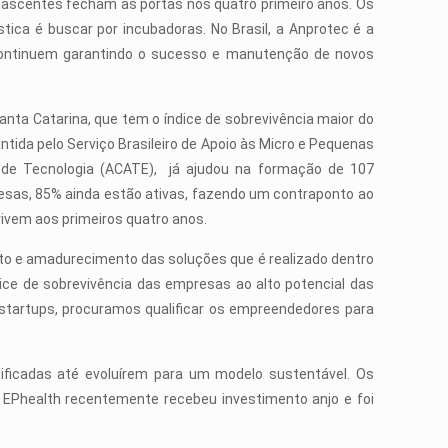
ascentes fecham as portas nos quatro primeiro anos. Os
tica é buscar por incubadoras. No Brasil, a Anprotec é a
continuem garantindo o sucesso e manutenção de novos
anta Catarina, que tem o índice de sobrevivência maior do
tida pelo Serviço Brasileiro de Apoio às Micro e Pequenas
 de Tecnologia (ACATE), já ajudou na formação de 107
esas, 85% ainda estão ativas, fazendo um contraponto ao
vivem aos primeiros quatro anos.
to e amadurecimento das soluções que é realizado dentro
dice de sobrevivência das empresas ao alto potencial das
startups, procuramos qualificar os empreendedores para
dificadas até evoluírem para um modelo sustentável. Os
EPhealth recentemente recebeu investimento anjo e foi