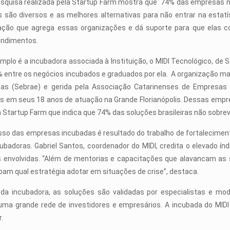
squisa realizada pela Startup Farm mostra que 74% das empresas n
 são diversos e as melhores alternativas para não entrar na estatís
ação que agrega essas organizações e dá suporte para que elas 
ndimentos.
plo é a incubadora associada à Instituição, o MIDI Tecnológico, de S
 entre os negócios incubados e graduados por ela. A organização man
as (Sebrae) e gerida pela Associação Catarinenses de Empresas
s em seus 18 anos de atuação na Grande Florianópolis. Dessas empr
 Startup Farm que indica que 74% das soluções brasileiras não sobre
so das empresas incubadas é resultado do trabalho de fortalecimen
ubadoras. Gabriel Santos, coordenador do MIDI, credita o elevado ín
 envolvidas. “Além de mentorias e capacitações que alavancam as 
bam qual estratégia adotar em situações de crise”, destaca.
 da incubadora, as soluções são validadas por especialistas e mo
grande rede de investidores e empresários. A incubada do MIDI 
.