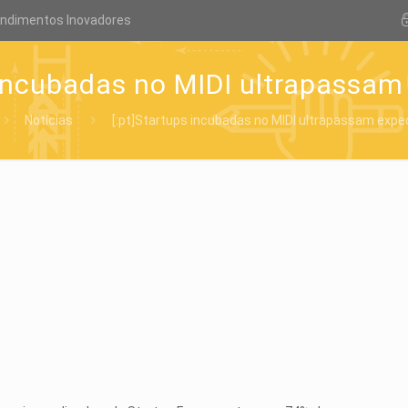
endimentos Inovadores
 incubadas no MIDI ultrapassam 
Notícias
[:pt]Startups incubadas no MIDI ultrapassam expec