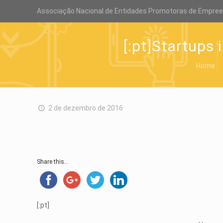
Associação Nacional de Entidades Promotoras de Empre
[:pt]Startups
Home
2 de dezembro de 2016
Share this...
[:pt]