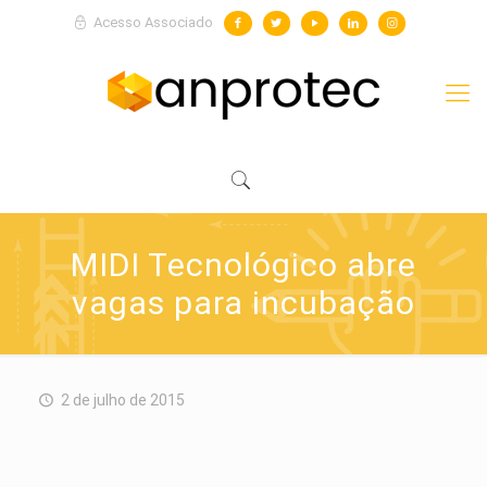
Acesso Associado
MIDI Tecnológico abre
vagas para incubação
2 de julho de 2015