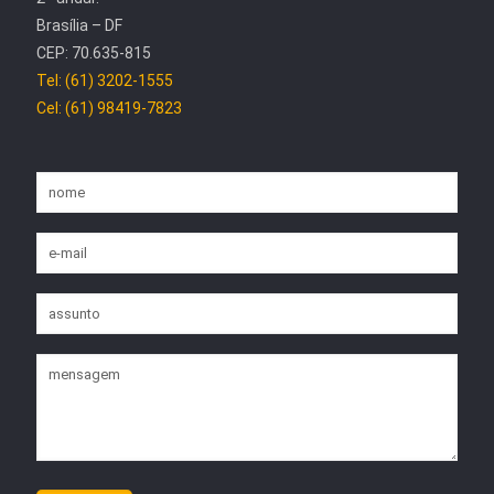
Brasília – DF
CEP: 70.635-815
Tel: (61) 3202-1555
Cel: (61) 98419-7823