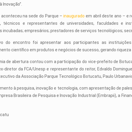
à Inovação”.
 aconteceu na sede do Parque –
inaugurado
em abril deste ano – e r
s, técnicos e representantes de universidades, faculdades e in
 incubadas; empresários; prestadores de serviços tecnológicos; secre
ivo do encontro foi apresentar aos participantes as instituiç
ento científico em produtos e negócios de sucesso, gerando riqueza 
nia de abertura contou com a participação do vice-prefeito de Botucat
o ex-diretor da FCA/Unesp e representante do reitor, Edvaldo Domingu
ecutivo da Associação Parque Tecnológico Botucatu, Paulo Urbanavic
 fomento à pesquisa, inovação e tecnologia, com apresentação de pal
resa Brasileira de Pesquisa e Inovação Industrial (Embrapii), a Finan
ucatu