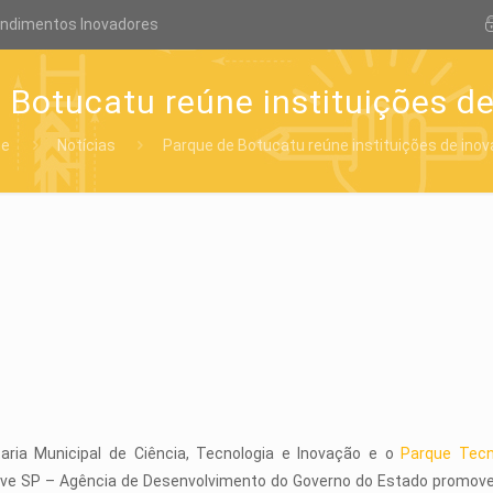
endimentos Inovadores
 Botucatu reúne instituições d
e
Notícias
Parque de Botucatu reúne instituições de ino
aria Municipal de Ciência, Tecnologia e Inovação e o
Parque Tecn
ve SP – Agência de Desenvolvimento do Governo do Estado promovera