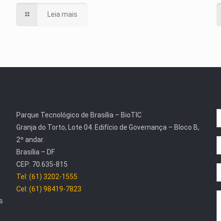
Leia mais
Parque Tecnológico de Brasília – BioTIC
Granja do Torto, Lote 04. Edifício de Governança – Bloco B,
2º andar.
Brasília – DF
CEP: 70.635-815
Tel: (61) 3202-1555
Cel: (61) 98419-7823
s