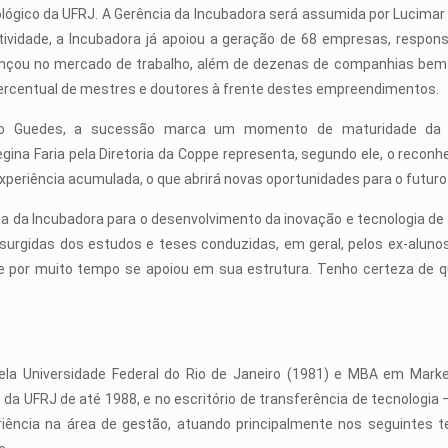
ógico da UFRJ. A Gerência da Incubadora será assumida por Lucimar
tividade, a Incubadora já apoiou a geração de 68 empresas, respons
ançou no mercado de trabalho, além de dezenas de companhias bem 
ercentual de mestres e doutores à frente destes empreendimentos.
io Guedes, a sucessão marca um momento de maturidade da I
 Faria pela Diretoria da Coppe representa, segundo ele, o reconhe
periência acumulada, o que abrirá novas oportunidades para o futuro
ância da Incubadora para o desenvolvimento da inovação e tecnologia d
surgidas dos estudos e teses conduzidas, em geral, pelos ex-alunos
e por muito tempo se apoiou em sua estrutura. Tenho certeza de 
ela Universidade Federal do Rio de Janeiro (1981) e MBA em Mark
 da UFRJ de até 1988, e no escritório de transferência de tecnolog
ncia na área de gestão, atuando principalmente nos seguintes t