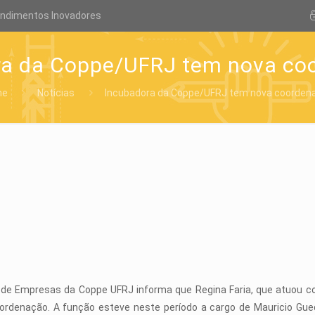
endimentos Inovadores
ra da Coppe/UFRJ tem nova co
me
Notícias
Incubadora da Coppe/UFRJ tem nova coorden
 de Empresas da Coppe UFRJ informa que Regina Faria, que atuou c
ordenação. A função esteve neste período a cargo de Mauricio Gue