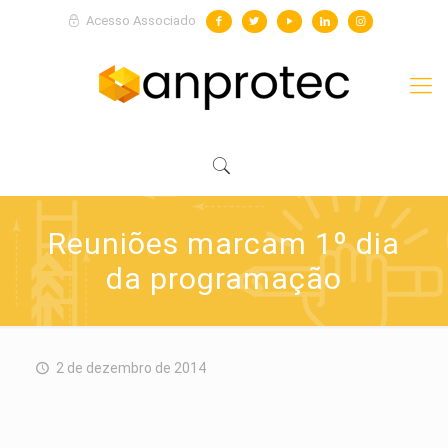
Acesso Associado
Reuniões marcam 1º dia
da programação
2 de dezembro de 2014