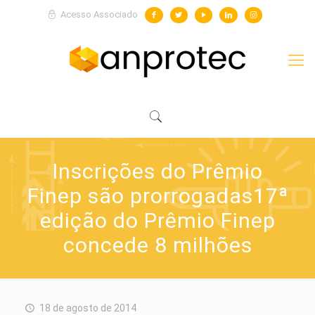
Acesso Associado
Inscrições do Prêmio
Finep são prorrogadas17ª
edição do Prêmio Finep
concede 8 milhões
18 de agosto de 2014