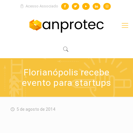
Acesso Associado
Florianópolis recebe
evento para startups
5 de agosto de 2014