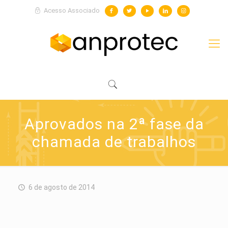
Acesso Associado
Aprovados na 2ª fase da
chamada de trabalhos
6 de agosto de 2014