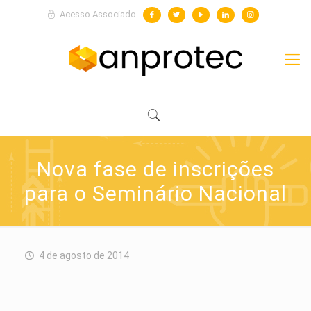
Acesso Associado
Nova fase de inscrições
para o Seminário Nacional
4 de agosto de 2014