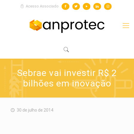
Acesso Associado
Sebrae vai investir R$ 2
bilhões em inovação
30 de julho de 2014