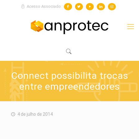
Acesso Associado
Connect possibilita trocas
entre empreendedores
4 de julho de 2014