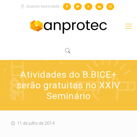
Acesso Associado
Atividades do B.BICE+
serão gratuitas no XXIV
Seminário
11 de julho de 2014