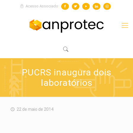
Acesso Associado
PUCRS inaugura dois
laboratórios
22 de maio de 2014