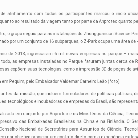
de alinhamento com todos os participantes marcou o início ofi
quanto ao resultado da viagem tanto por parte da Anprotec quanto pe
ro, o grupo seguiu para as instalações do Zhongguancun Science Park
mado por um conjunto de 16 subparques, o Z-Park ocupa uma área de 
no de 2013, ingressaram 6 mil novas empresas no parque – mais
 todo, as empresas instaladas no Parque faturam juntas cerca de
sas expõem suas tecnologias, como a impressão 3D de peças de aviã
ira em Pequim, pelo Embaixador Valdemar Carneiro Leão (foto).
pantes da missão, que incluem formu­ladores de políticas públicas, 
ues tecnológicos e incubadoras de empresas do Brasil, são representa
alizada em conjunto por Anprotec e os Ministérios da Ciência, Tecno
pressivo das Embaixadas Brasileiras na China e na Finlândia. O Se
Conselho Nacional de Secretários para Assuntos de Ciência, Tecnol
em por objetivo propiciar um contato direto com a experiência exito