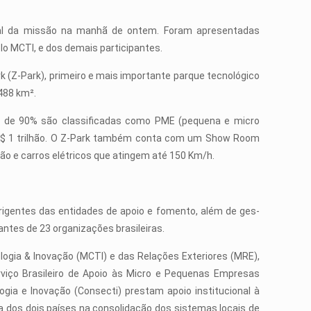
cial da missão na manhã de ontem. Foram apresentadas
lo MCTI, e dos demais participantes.
 (Z-Park), primeiro e mais importante parque tecnológico
488 km².
 de 90% são classificadas como PME (pequena e micro
 R$ 1 trilhão. O Z-Park também conta com um Show Room
o e carros elétricos que atingem até 150 Km/h.
dirigentes das entidades de apoio e fomento, além de ges­
ntes de 23 organizações brasileiras.
logia & Inovação (MCTI) e das Relações Exteriores (MRE),
rviço Brasileiro de Apoio às Micro e Pequenas Empresas
ogia e Inovação (Consecti) prestam apoio institucional à
sa dos dois países na consolidação dos sistemas locais de