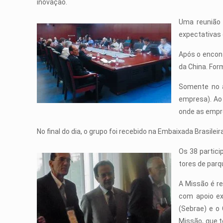
inovação.
Uma reunião 
expectativas 
Após o encont
da China. For
Somente no a
empresa). Ao
onde as empre
No final do dia, o grupo foi recebido na Embaixada Brasile
Os 38 partici
tores de parq
A Missão é re
com apoio ex
(Sebrae) e o 
Missão, que t