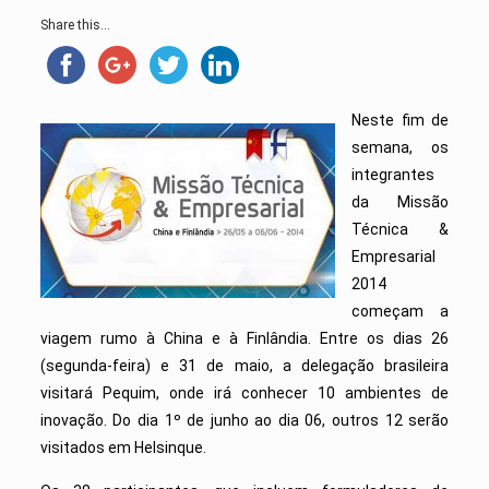
Share this...
Neste fim de
semana, os
integrantes
da Missão
Técnica &
Empresarial
2014
começam a
viagem rumo à China e à Finlândia. En
tre os dias 26
(segunda-feira) e 31 de maio, a
delegação brasileira
visitará Pequim, onde irá conhecer
10
ambientes de
inovação
. Do
dia 1
º
de junho ao dia 06, outros 12 serão
visitados em Helsinque.