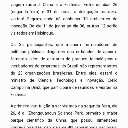
viagem rumo à China e à Finlândia. En
tre os dias 26
(segunda-feira) e 31 de maio, a
delegação brasileira
visitará Pequim, onde irá conhecer
10
ambientes de
inovação
. Do
dia 1
º
de junho ao dia 06, outros 12 serão
visitados em Helsinque.
Os 35 participantes, que incluem formu­ladores de
políticas públicas, dirigentes das entidades de apoio e
fomento, além de ges­tores de parques tecnológicos e
incubadoras de empresas do Brasil, são representantes
de 23 organizações brasileiras. Entre eles, estará o
ministro de Ciência, Tecnologia e Inovação, Clélio
Campolina Diniz, que participará de reuniões e visitas na
Finlândia.
A primeira instituição a ser visitada na segunda-feira, dia
26, é o Zhongguancun Science Park, primeiro e maior
parque científi­co da China, que possui dimensões
impressionantes: são mais de 400 laboratórios nacio­nais,