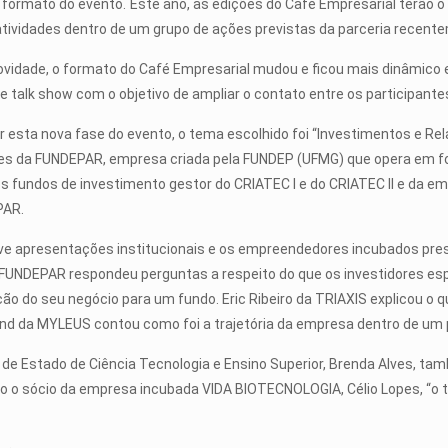
ormato do evento. Este ano, as edições do Café Empresarial terão o a
tividades dentro de um grupo de ações previstas da parceria recente
vidade, o formato do Café Empresarial mudou e ficou mais dinâmico e i
 talk show com o objetivo de ampliar o contato entre os participant
r esta nova fase do evento, o tema escolhido foi “Investimentos e R
es da FUNDEPAR, empresa criada pela FUNDEP (UFMG) que opera em f
os fundos de investimento gestor do CRIATEC I e do CRIATEC II e da
PAR.
ve apresentações institucionais e os empreendedores incubados pre
 FUNDEPAR respondeu perguntas a respeito do que os investidores e
 seu negócio para um fundo. Eric Ribeiro da TRIAXIS explicou o que
 da MYLEUS contou como foi a trajetória da empresa dentro de um p
 de Estado de Ciência Tecnologia e Ensino Superior, Brenda Alves, t
 o sócio da empresa incubada VIDA BIOTECNOLOGIA, Célio Lopes, “o t