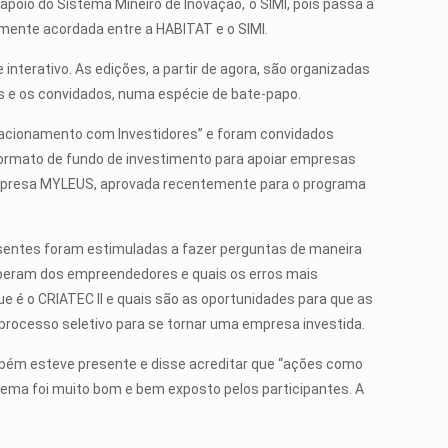
poio do Sistema Mineiro de Inovação, o SIMI, pois passa a
mente acordada entre a HABITAT e o SIMI.
nterativo. As edições, a partir de agora, são organizadas
es e os convidados, numa espécie de bate-papo.
elacionamento com Investidores” e foram convidados
ormato de fundo de investimento para apoiar empresas
 empresa MYLEUS, aprovada recentemente para o programa
sentes foram estimuladas a fazer perguntas de maneira
speram dos empreendedores e quais os erros mais
 é o CRIATEC II e quais são as oportunidades para que as
rocesso seletivo para se tornar uma empresa investida.
ambém esteve presente e disse acreditar que “ações como
ema foi muito bom e bem exposto pelos participantes. A