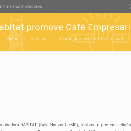
endimentos Inovadores
abitat promove Café Empresari
Home
Notícias
Habitat promove Café Empresarial
ncubadora HABITAT (Belo Horizonte/MG), realizou a primeira ediçã