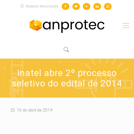
Acesso Associado
Inatel abre 2º processo
seletivo do edital de 2014
16 de abril de 2014