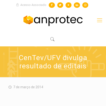
Acesso Associado
CenTev/UFV divulga
resultado de editais
7 de março de 2014