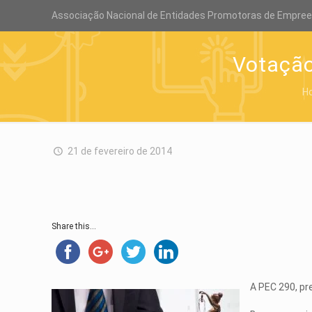
Associação Nacional de Entidades Promotoras de Empre
Votação
H
21 de fevereiro de 2014
Share this...
A PEC 290, pr