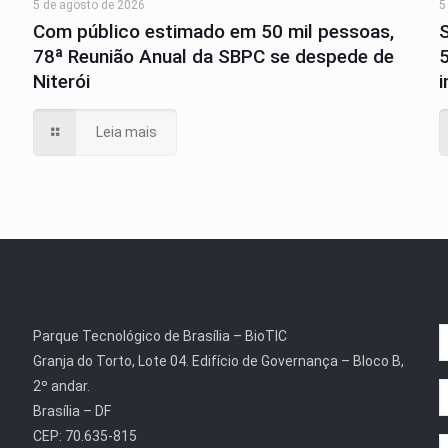
5 de agosto de 2026
5
Com público estimado em 50 mil pessoas,
78ª Reunião Anual da SBPC se despede de
Niterói
Leia mais
Parque Tecnológico de Brasília – BioTIC
Granja do Torto, Lote 04. Edifício de Governança – Bloco B,
2º andar.
Brasília – DF
CEP: 70.635-815