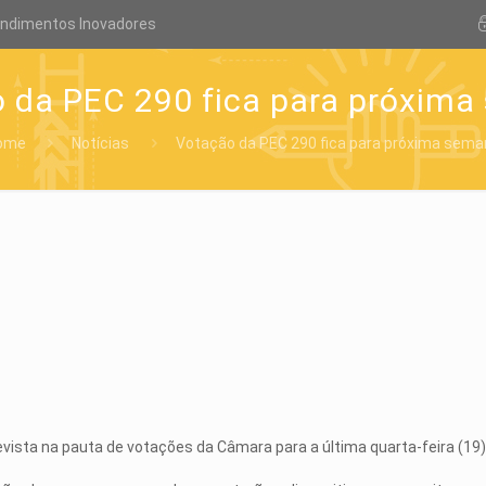
endimentos Inovadores
 da PEC 290 fica para próxim
ome
Notícias
Votação da PEC 290 fica para próxima sem
evista na pauta de votações da Câmara para a última quarta-feira (19),