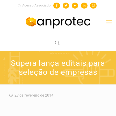
Acesso Associado
Supera lança editais para
seleção de empresas
27 de fevereiro de 2014