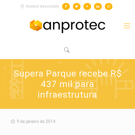
Acesso Associado
Supera Parque recebe R$
437 mil para
infraestrutura
9 de janeiro de 2014