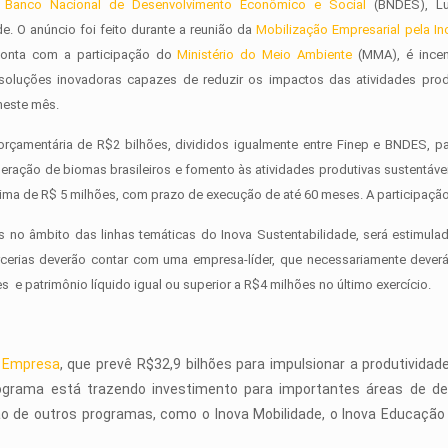
o
Banco Nacional de Desenvolvimento Econômico e Social
(BNDES), Luc
de. O anúncio foi feito durante a reunião da
Mobilização Empresarial pela I
onta com a participação do
Ministério do Meio Ambiente
(MMA), é incent
oluções inovadoras capazes de reduzir os impactos das atividades produt
neste mês.
çamentária de R$2 bilhões, divididos igualmente entre Finep e BNDES, p
uperação de biomas brasileiros e fomento às atividades produtivas sustentáv
ima de R$ 5 milhões, com prazo de execução de até 60 meses. A participação
s no âmbito das linhas temáticas do Inova Sustentabilidade, será estimul
parcerias deverão contar com uma empresa-líder, que necessariamente dev
s e patrimônio líquido igual ou superior a R$4 milhões no último exercício.
a Empresa
, que prevê R$32,9 bilhões para impulsionar a produtividad
programa está trazendo investimento para importantes áreas de de
o de outros programas, como o Inova Mobilidade, o Inova Educação 