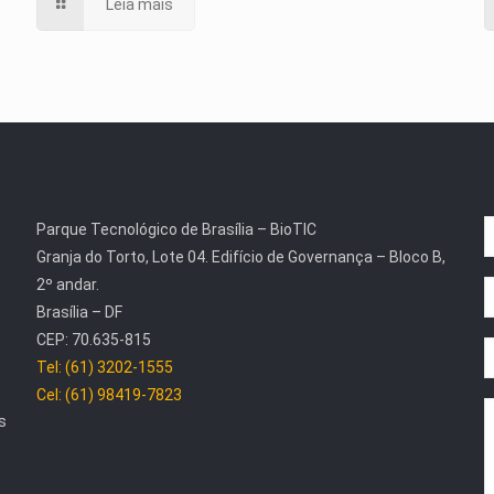
Leia mais
Parque Tecnológico de Brasília – BioTIC
Granja do Torto, Lote 04. Edifício de Governança – Bloco B,
2º andar.
Brasília – DF
CEP: 70.635-815
Tel: (61) 3202-1555
Cel: (61) 98419-7823
s