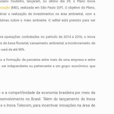
iano Coutinho, lançaram, no último dia 29, o Plano Inova
novação
(MEI), realizada em São Paulo (SP). O objetivo do Plano,
ivar a realização de investimentos na área ambiental, com a
ivas sobre o meio ambiente. O edital está previsto para ser
ara operações contratadas no período de 2014 a 2016, o Inova
eis de base florestal; saneamento ambiental; e monitoramento de
 será de até 90%.
ada a formação de parcerias entre mais de uma empresa e entre
erá ser independente ou pertencente a um grupo econômico que
e e a competitividade da economia brasileira por meio da
senvolvimento no Brasil. “Além do lançamento do Inova
e o Inova Telecom, para incentivar inovações na área de