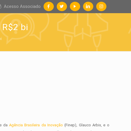
Acesso Associado
 R$2 bi
i
te da
Agência Brasileira da Inovação
(Finep), Glauco Arbix, e o