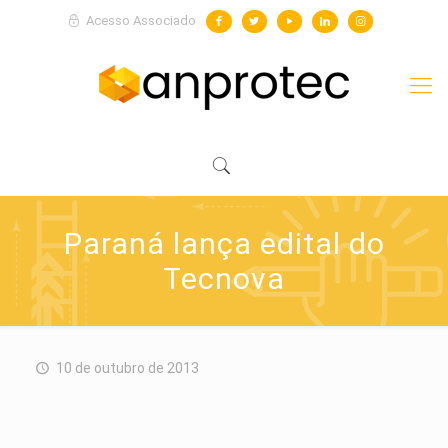
Acesso Associado
Paraná lança edital do
Tecnova
10 de outubro de 2013