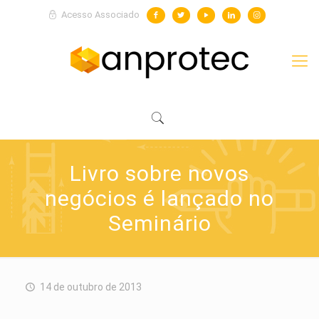
Acesso Associado
Livro sobre novos
negócios é lançado no
Seminário
14 de outubro de 2013