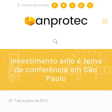
Acesso Associado
Investimento anjo é tema
de conferência em São
Paulo
7 de outubro de 2013