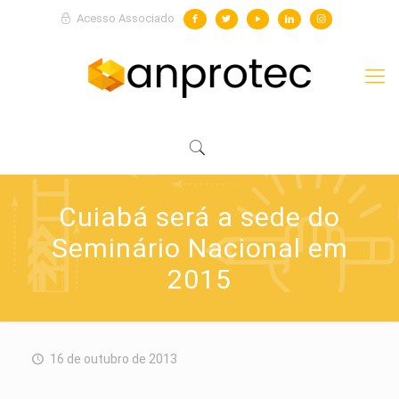
Acesso Associado
Cuiabá será a sede do
Seminário Nacional em
2015
16 de outubro de 2013