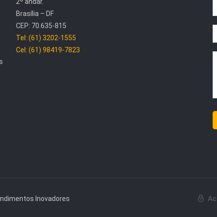
2º andar.
Brasília – DF
CEP: 70.635-815
Tel: (61) 3202-1555
Cel: (61) 98419-7823
s
Ac
endimentos Inovadores