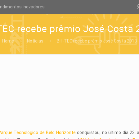
endimentos Inovadores
TEC recebe prêmio José Costa 
Home
Notícias
BH-TEC recebe prêmio José Costa 2013
arque Tecnológico de Belo Horizonte
conquistou, no último dia 23, 