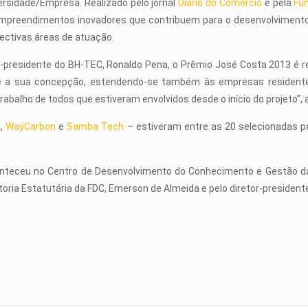
ersidade/Empresa. Realizado pelo jornal
Diário do Comércio
e pela
Fu
mpreendimentos inovadores que contribuem para o desenvolviment
ectivas áreas de atuação.
r-presidente do BH-TEC, Ronaldo Pena, o Prêmio José Costa 2013 é re
e a sua concepção, estendendo-se também às empresas residente
rabalho de todos que estiveram envolvidos desde o início do projeto”, 
A
,
WayCarbon
e
Samba Tech
– estiveram entre as 20 selecionadas par
nteceu no Centro de Desenvolvimento do Conhecimento e Gestão da
oria Estatutária da FDC, Emerson de Almeida e pelo diretor-presidente