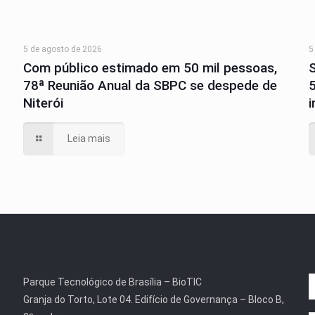
5 de agosto de 2026
5
Com público estimado em 50 mil pessoas,
78ª Reunião Anual da SBPC se despede de
Niterói
Leia mais
Parque Tecnológico de Brasília – BioTIC
Granja do Torto, Lote 04. Edifício de Governança – Bloco B,