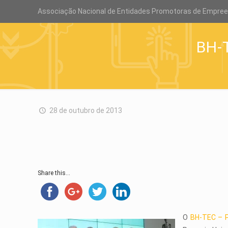
Associação Nacional de Entidades Promotoras de Empre
BH-
28 de outubro de 2013
Share this...
O
BH-TEC – P