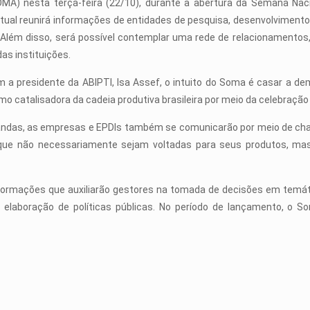
MA) nesta terça-feira (22/10), durante a abertura da Semana Nacio
rtual reunirá informações de entidades de pesquisa, desenvolvimento 
Além disso, será possível contemplar uma rede de relacionamentos
as instituições.
 a presidente da ABIPTI, Isa Assef, o intuito do Soma é casar a de
o catalisadora da cadeia produtiva brasileira por meio da celebração 
andas, as empresas e EPDIs também se comunicarão por meio de chat
que não necessariamente sejam voltadas para seus produtos, mas
ormações que auxiliarão gestores na tomada de decisões em temáti
 elaboração de políticas públicas. No período de lançamento, o So