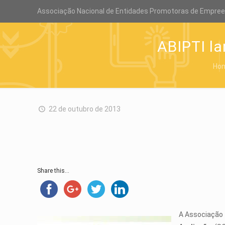
Associação Nacional de Entidades Promotoras de Empre
ABIPTI la
Ho
22 de outubro de 2013
Share this...
A Associação 