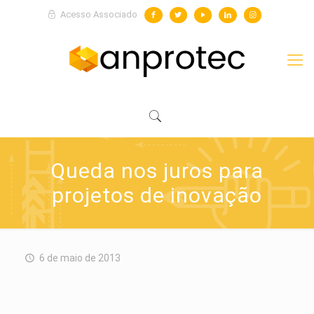
Acesso Associado
Queda nos juros para
projetos de inovação
6 de maio de 2013