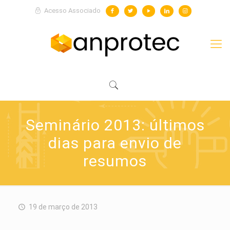
Acesso Associado
Seminário 2013: últimos
dias para envio de
resumos
19 de março de 2013