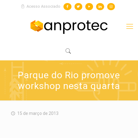
Acesso Associado
Parque do Rio promove
workshop nesta quarta
15 de março de 2013