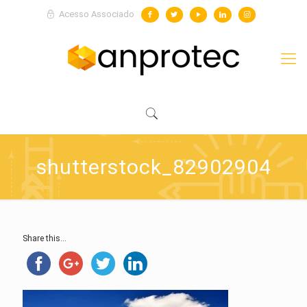
Acesso Associado
shutterstock_82902904
Share this...